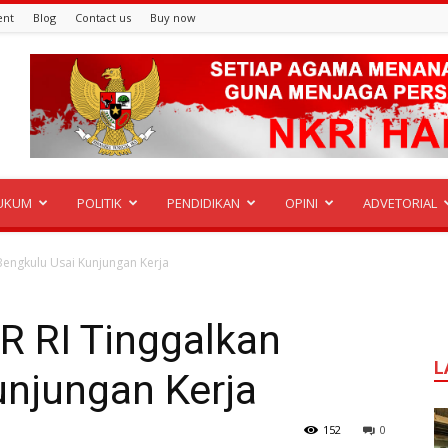
ent
Blog
Contact us
Buy now
UKUM
POLITIK
PENDIDIKAN
OPINI
ADVETORIAL
 Bengkulu Usai Kunjungan Kerja
PR RI Tinggalkan
L
unjungan Kerja
152
0