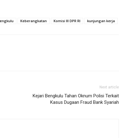
engkulu
Keberangkatan
Komisi III DPR RI
kunjungan kerja
Next article
Kejari Bengkulu Tahan Oknum Polisi Terkait
Kasus Dugaan Fraud Bank Syariah