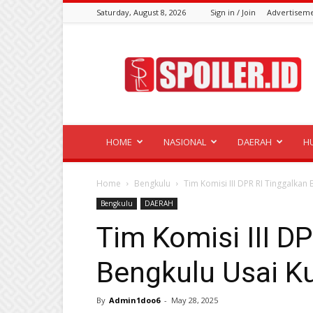
Saturday, August 8, 2026
Sign in / Join
Advertisem
Spoiler.id
HOME
NASIONAL
DAERAH
H
Home
Bengkulu
Tim Komisi III DPR RI Tinggalkan
Bengkulu
DAERAH
Tim Komisi III D
Bengkulu Usai K
By
Admin1doo6
-
May 28, 2025