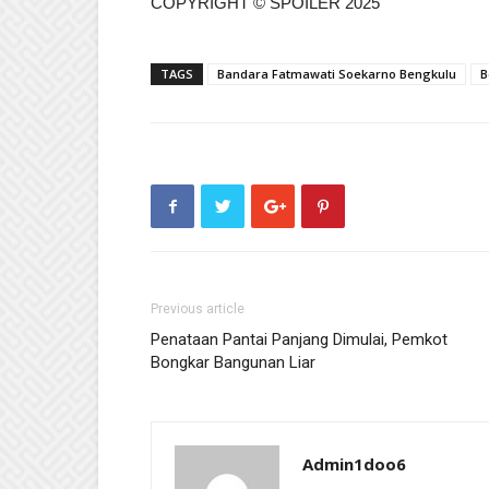
COPYRIGHT © SPOILER 2025
TAGS
Bandara Fatmawati Soekarno Bengkulu
B
Previous article
Penataan Pantai Panjang Dimulai, Pemkot
Bongkar Bangunan Liar
Admin1doo6