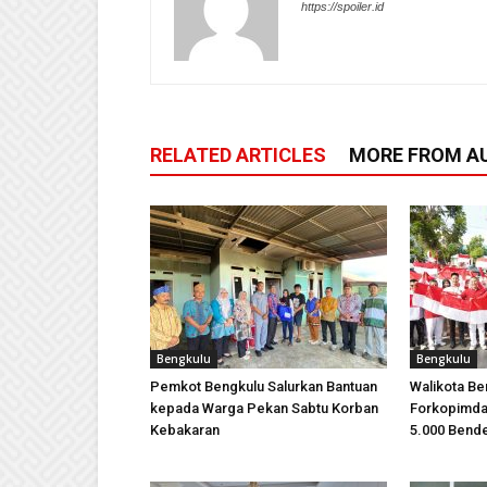
https://spoiler.id
RELATED ARTICLES
MORE FROM A
Bengkulu
Bengkulu
Pemkot Bengkulu Salurkan Bantuan
Walikota B
kepada Warga Pekan Sabtu Korban
Forkopimda 
Kebakaran
5.000 Bende