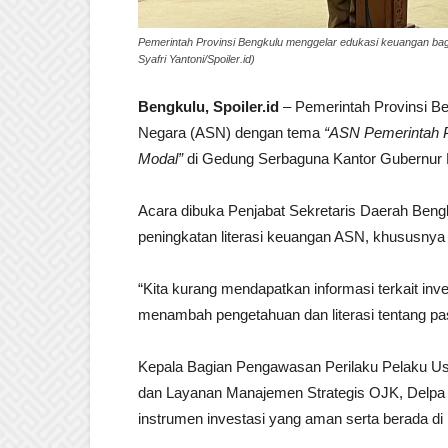
Pemerintah Provinsi Bengkulu menggelar edukasi keuangan bag
Syafri Yantoni/Spoiler.id)
Bengkulu, Spoiler.id
– Pemerintah Provinsi Be
Negara (ASN) dengan tema
“ASN Pemerintah P
Modal”
di Gedung Serbaguna Kantor Gubernur B
Acara dibuka Penjabat Sekretaris Daerah Ben
peningkatan literasi keuangan ASN, khususnya t
“Kita kurang mendapatkan informasi terkait inv
menambah pengetahuan dan literasi tentang pa
Kepala Bagian Pengawasan Perilaku Pelaku U
dan Layanan Manajemen Strategis OJK, Delp
instrumen investasi yang aman serta berada 