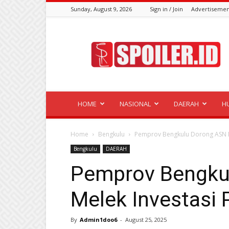
Sunday, August 9, 2026
Sign in / Join
Advertisemen
Spoiler.id
HOME
NASIONAL
DAERAH
H
Home
Bengkulu
Pemprov Bengkulu Dorong ASN M
Bengkulu
DAERAH
Pemprov Bengku
Melek Investasi
By
Admin1doo6
-
August 25, 2025