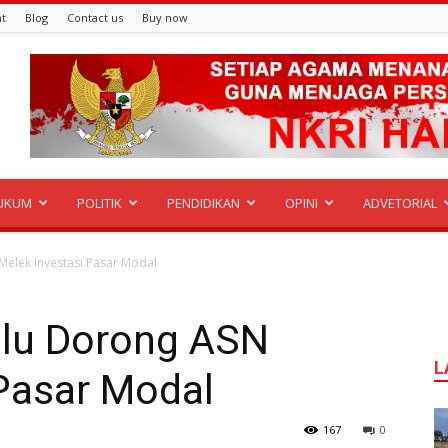
t
Blog
Contact us
Buy now
UKUM
POLITIK
PENDIDIKAN
OPINI
ADVETORIAL
elek Investasi Pasar Modal
lu Dorong ASN
L
 Pasar Modal
167
0