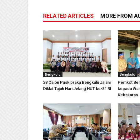
RELATED ARTICLES
MORE FROM A
Bengkulu
Bengkulu
28 Calon Paskibraka Bengkulu Jalani
Pemkot Ben
Diklat Tujuh Hari Jelang HUT ke-81 RI
kepada War
Kebakaran