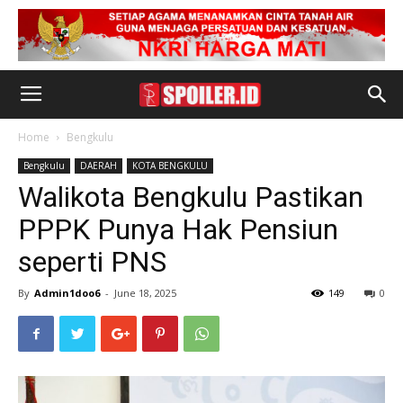
Home
Bengkulu
Bengkulu
DAERAH
KOTA BENGKULU
Walikota Bengkulu Pastikan
PPPK Punya Hak Pensiun
seperti PNS
By
Admin1doo6
-
June 18, 2025
149
0