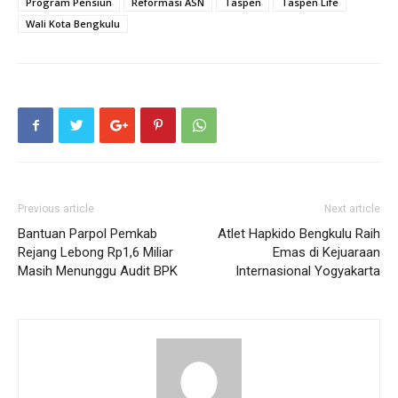
Program Pensiun
Reformasi ASN
Taspen
Taspen Life
Wali Kota Bengkulu
Previous article
Next article
Bantuan Parpol Pemkab
Atlet Hapkido Bengkulu Raih
Rejang Lebong Rp1,6 Miliar
Emas di Kejuaraan
Masih Menunggu Audit BPK
Internasional Yogyakarta