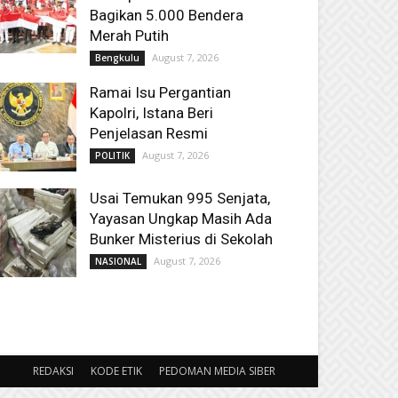
Bagikan 5.000 Bendera
Merah Putih
August 7, 2026
Bengkulu
Ramai Isu Pergantian
Kapolri, Istana Beri
Penjelasan Resmi
August 7, 2026
POLITIK
Usai Temukan 995 Senjata,
Yayasan Ungkap Masih Ada
Bunker Misterius di Sekolah
August 7, 2026
NASIONAL
REDAKSI
KODE ETIK
PEDOMAN MEDIA SIBER