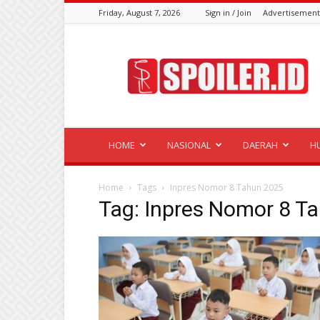
Friday, August 7, 2026
Sign in / Join
Advertisement
Spoiler.id
HOME
NASIONAL
DAERAH
H
Home
Tags
Inpres Nomor 8 Tahun 2025
Tag: Inpres Nomor 8 T