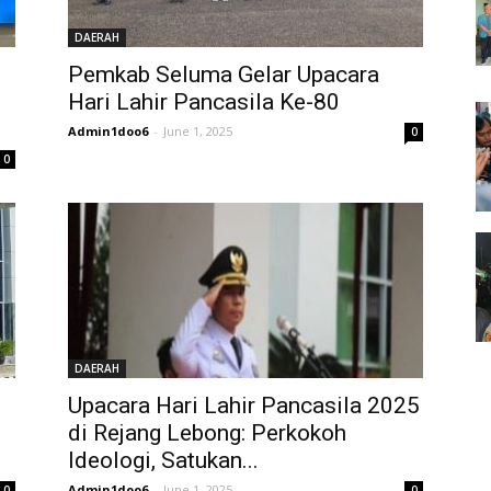
DAERAH
Pemkab Seluma Gelar Upacara
Hari Lahir Pancasila Ke-80
Admin1doo6
-
June 1, 2025
0
0
DAERAH
Upacara Hari Lahir Pancasila 2025
di Rejang Lebong: Perkokoh
Ideologi, Satukan...
Admin1doo6
-
June 1, 2025
0
0