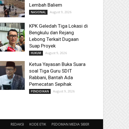
Lembah Baliem
August 9, 2026
NASIONAL
KPK Geledah Tiga Lokasi di
Bengkulu dan Rejang
Lebong Terkait Dugaan
Suap Proyek
August 9, 2026
HUKUM
Ketua Yayasan Buka Suara
soal Tiga Guru SDIT
Rabbani, Bantah Ada
Pemecatan Sepihak
August 9, 2026
PENDIDIKAN
REDAKSI
KODE ETIK
PEDOMAN MEDIA SIBER