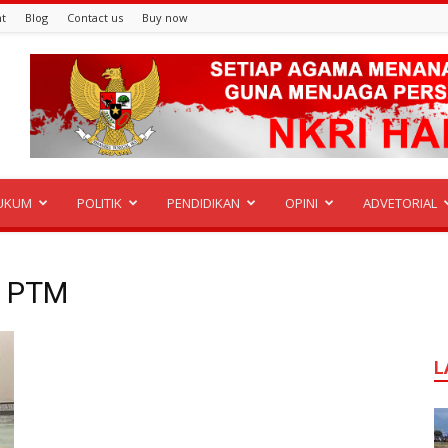
t
Blog
Contact us
Buy now
UKUM
POLITIK
PENDIDIKAN
OPINI
ADVETORIAL
D PTM
L