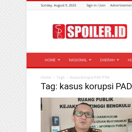
Sunday, August 9, 2026
Sign in / Join
Advertisemen
Spoiler.id
HOME
NASIONAL
DAERAH
H
Home
Tags
Kasus korupsi PAD PTM
Tag: kasus korupsi PA