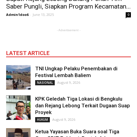
Saber Pungli, Siapkan Program Kecamatan...
Admin1doo6
-
June 13, 2025
0
- Advertisement -
LATEST ARTICLE
TNI Ungkap Pelaku Penembakan di
Festival Lembah Baliem
August 9, 2026
NASIONAL
KPK Geledah Tiga Lokasi di Bengkulu
dan Rejang Lebong Terkait Dugaan Suap
Proyek
August 9, 2026
HUKUM
Ketua Yayasan Buka Suara soal Tiga