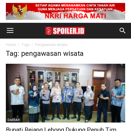
Home
Tags
Pengawasan wisata
Tag: pengawasan wisata
DAERAH
Bupati Rejang Lebong Dukung Penuh Tim