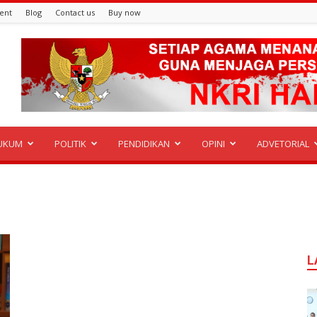
ent
Blog
Contact us
Buy now
UKUM
POLITIK
PENDIDIKAN
OPINI
ADVETORIAL
L