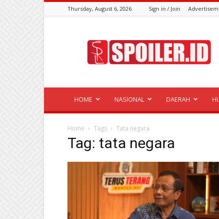
Thursday, August 6, 2026
Sign in / Join
Advertisem
Spoiler.id
HOME
NASIONAL
DAERAH
H
Home
Tags
Tata negara
Tag: tata negara