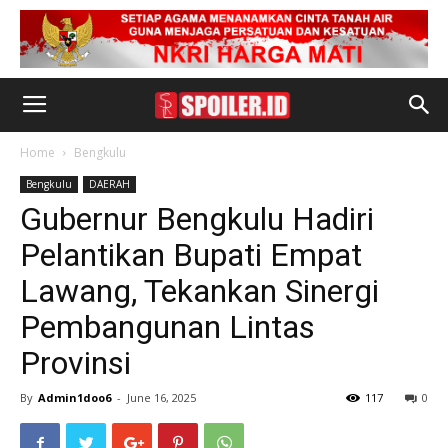
Home
Bengkulu
Bengkulu
DAERAH
Gubernur Bengkulu Hadiri
Pelantikan Bupati Empat
Lawang, Tekankan Sinergi
Pembangunan Lintas
Provinsi
By
Admin1doo6
-
June 16, 2025
117
0