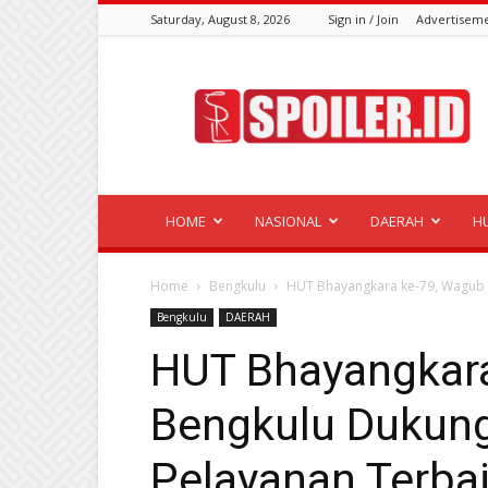
Saturday, August 8, 2026
Sign in / Join
Advertisem
Spoiler.id
HOME
NASIONAL
DAERAH
H
Home
Bengkulu
HUT Bhayangkara ke-79, Wagub B
Bengkulu
DAERAH
HUT Bhayangkar
Bengkulu Dukung 
Pelayanan Terba