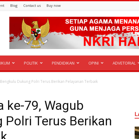
ent
Blog
Contact us
Buy now
UKUM
POLITIK
PENDIDIKAN
OPINI
ADVETORIAL
engkulu Dukung Polri Terus Berikan Pelayanan Terbaik
a ke-79, Wagub
L
Polri Terus Berikan
ik