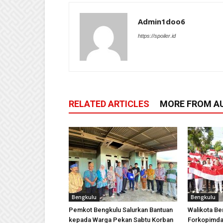
Admin1doo6
https://spoiler.id
RELATED ARTICLES
MORE FROM A
Bengkulu
Bengkulu
Pemkot Bengkulu Salurkan Bantuan
Walikota B
kepada Warga Pekan Sabtu Korban
Forkopimda 