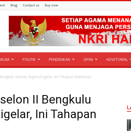
ent
Blog
Contact us
Buy now
UKUM
POLITIK
PENDIDIKAN
OPINI
ADVETORIAL
 Bengkulu Selatan Segera Digelar, Ini Tahapan Seleksinya
selon II Bengkulu
L
igelar, Ini Tahapan