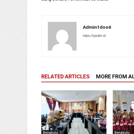
Admin1doo6
https://spoiler.id
RELATED ARTICLES
MORE FROM A
Bengkulu
Bengkulu