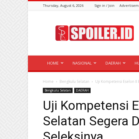
Thursday, August 6, 2026
Sign in / Join
Advertisem
Spoiler.id
HOME
NASIONAL
DAERAH
H
Home
Bengkulu Selatan
Uji Kompetensi Eselon II
Bengkulu Selatan
DAERAH
Uji Kompetensi E
Selatan Segera D
Seleksinya