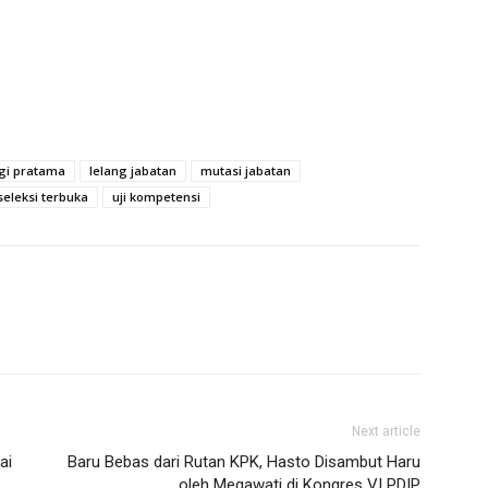
ggi pratama
lelang jabatan
mutasi jabatan
seleksi terbuka
uji kompetensi
Next article
ai
Baru Bebas dari Rutan KPK, Hasto Disambut Haru
oleh Megawati di Kongres VI PDIP