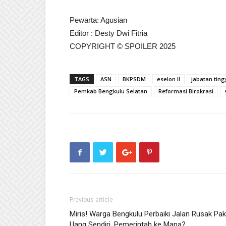
Pewarta: Agusian
Editor : Desty Dwi Fitria
COPYRIGHT © SPOILER 2025
TAGS
ASN
BKPSDM
eselon II
jabatan tin
Pemkab Bengkulu Selatan
Reformasi Birokrasi
Previous article
Miris! Warga Bengkulu Perbaiki Jalan Rusak Pak
Uang Sendiri, Pemerintah ke Mana?