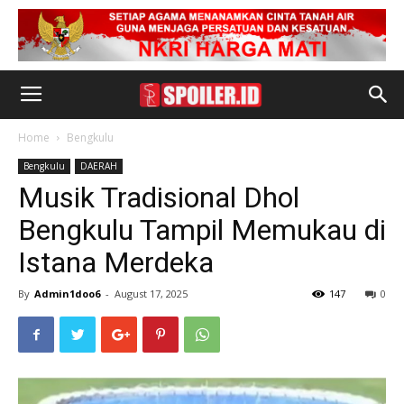
Home
Bengkulu
Bengkulu
DAERAH
Musik Tradisional Dhol
Bengkulu Tampil Memukau di
Istana Merdeka
By
Admin1doo6
-
August 17, 2025
147
0