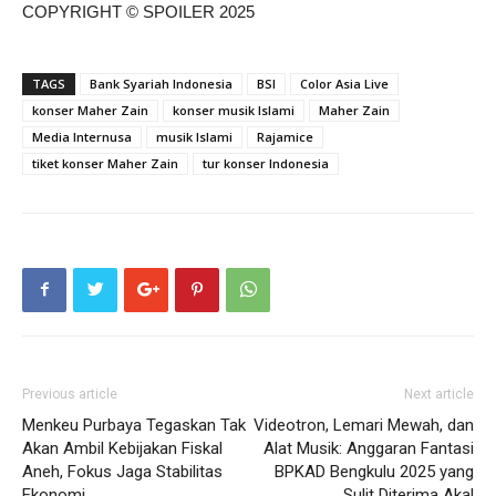
COPYRIGHT © SPOILER 2025
TAGS
Bank Syariah Indonesia
BSI
Color Asia Live
konser Maher Zain
konser musik Islami
Maher Zain
Media Internusa
musik Islami
Rajamice
tiket konser Maher Zain
tur konser Indonesia
Previous article
Next article
Menkeu Purbaya Tegaskan Tak
Videotron, Lemari Mewah, dan
Akan Ambil Kebijakan Fiskal
Alat Musik: Anggaran Fantasi
Aneh, Fokus Jaga Stabilitas
BPKAD Bengkulu 2025 yang
Ekonomi
Sulit Diterima Akal