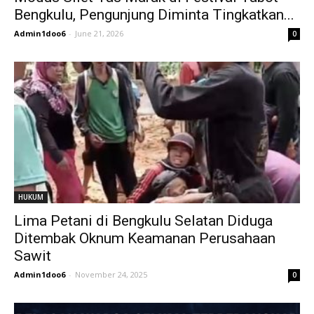
Bengkulu, Pengunjung Diminta Tingkatkan...
Admin1doo6
-
June 21, 2026
0
HUKUM
Lima Petani di Bengkulu Selatan Diduga
Ditembak Oknum Keamanan Perusahaan
Sawit
Admin1doo6
-
November 24, 2025
0