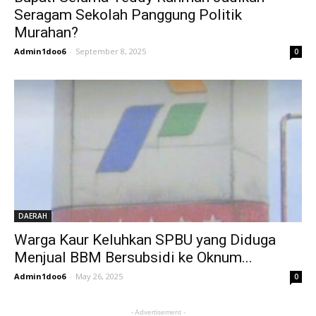
Seragam Sekolah Panggung Politik
Murahan?
Admin1doo6
-
September 8, 2025
0
DAERAH
Warga Kaur Keluhkan SPBU yang Diduga
Menjual BBM Bersubsidi ke Oknum...
Admin1doo6
-
May 26, 2025
0
- Advertisement -