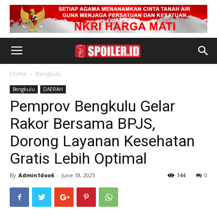
Home
Bengkulu
Bengkulu
DAERAH
Pemprov Bengkulu Gelar
Rakor Bersama BPJS,
Dorong Layanan Kesehatan
Gratis Lebih Optimal
By
Admin1doo6
-
June 18, 2025
144
0