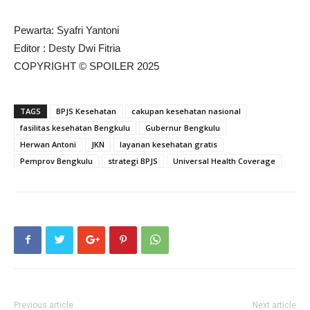
Pewarta: Syafri Yantoni
Editor : Desty Dwi Fitria
COPYRIGHT © SPOILER 2025
TAGS
BPJS Kesehatan
cakupan kesehatan nasional
fasilitas kesehatan Bengkulu
Gubernur Bengkulu
Herwan Antoni
JKN
layanan kesehatan gratis
Pemprov Bengkulu
strategi BPJS
Universal Health Coverage
Previous article
Next article