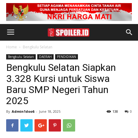
Home
Bengkulu Selatan
Bengkulu Selatan
DAERAH
PENDIDIKAN
Bengkulu Selatan Siapkan
3.328 Kursi untuk Siswa
Baru SMP Negeri Tahun
2025
By
Admin1doo6
-
June 18, 2025
138
0