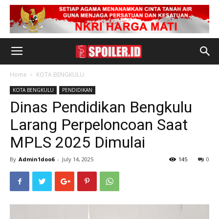
Home
KOTA BENGKULU
KOTA BENGKULU
PENDIDIKAN
Dinas Pendidikan Bengkulu
Larang Perpeloncoan Saat
MPLS 2025 Dimulai
By
Admin1doo6
-
July 14, 2025
145
0