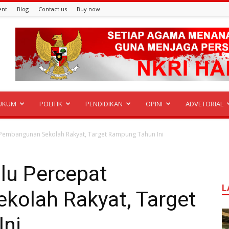
ent
Blog
Contact us
Buy now
UKUM
POLITIK
PENDIDIKAN
OPINI
ADVETORIAL
Pembangunan Sekolah Rakyat, Target Rampung Tahun Ini
lu Percepat
L
olah Rakyat, Target
ni