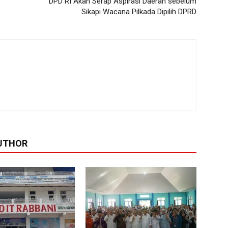
DPD RI Akan Serap Aspirasi Daerah sebelum
Sikapi Wacana Pilkada Dipilih DPRD
UTHOR