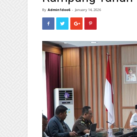
By
Admin1doo6
-
January 14, 2026