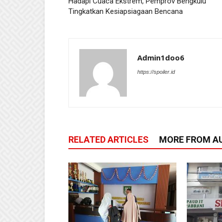
Hadapi Cuaca Ekstrem, Pemprov Bengkulu
Tingkatkan Kesiapsiagaan Bencana
Admin1doo6
https://spoiler.id
RELATED ARTICLES
MORE FROM A