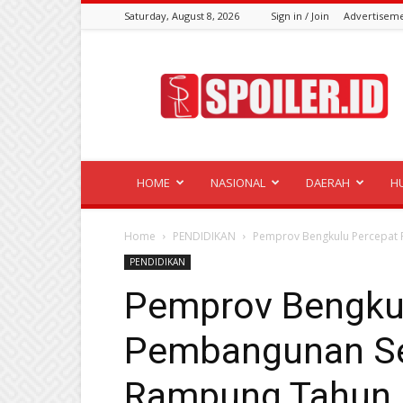
Saturday, August 8, 2026
Sign in / Join
Advertisem
Spoiler.id
HOME
NASIONAL
DAERAH
H
Home
PENDIDIKAN
Pemprov Bengkulu Percepat 
PENDIDIKAN
Pemprov Bengku
Pembangunan Sek
Rampung Tahun I